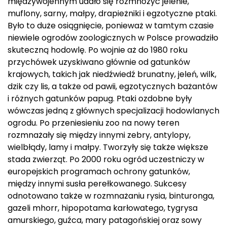
międzywojennym udało się rozmnożyć jelenie,
muflony, sarny, małpy, drapieżniki i egzotyczne ptaki.
Było to duże osiągnięcie, ponieważ w tamtym czasie
niewiele ogrodów zoologicznych w Polsce prowadziło
skuteczną hodowlę. Po wojnie aż do 1980 roku
przychówek uzyskiwano głównie od gatunków
krajowych, takich jak niedźwiedź brunatny, jeleń, wilk,
dzik czy lis, a także od pawii, egzotycznych bażantów
i różnych gatunków papug. Ptaki ozdobne były
wówczas jedną z głównych specjalizacji hodowlanych
ogrodu. Po przeniesieniu zoo na nowy teren
rozmnażały się między innymi zebry, antylopy,
wielbłądy, lamy i małpy. Tworzyły się także większe
stada zwierząt. Po 2000 roku ogród uczestniczy w
europejskich programach ochrony gatunków,
między innymi susła perełkowanego. Sukcesy
odnotowano także w rozmnażaniu rysia, binturonga,
gazeli mhorr, hipopotama karłowatego, tygrysa
amurskiego, guźca, mary patagońskiej oraz sowy