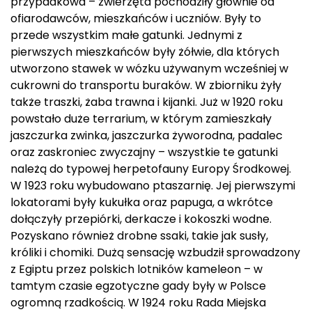
przypadkowa – zwierzęta pochodziły głównie od
ofiarodawców, mieszkańców i uczniów. Były to
przede wszystkim małe gatunki. Jednymi z
pierwszych mieszkańców były żółwie, dla których
utworzono stawek w wózku używanym wcześniej w
cukrowni do transportu buraków. W zbiorniku żyły
także traszki, żaba trawna i kijanki. Już w 1920 roku
powstało duże terrarium, w którym zamieszkały
jaszczurka zwinka, jaszczurka żyworodna, padalec
oraz zaskroniec zwyczajny – wszystkie te gatunki
należą do typowej herpetofauny Europy Środkowej.
W 1923 roku wybudowano ptaszarnię. Jej pierwszymi
lokatorami były kukułka oraz papuga, a wkrótce
dołączyły przepiórki, derkacze i kokoszki wodne.
Pozyskano również drobne ssaki, takie jak susły,
króliki i chomiki. Dużą sensację wzbudził sprowadzony
z Egiptu przez polskich lotników kameleon – w
tamtym czasie egzotyczne gady były w Polsce
ogromną rzadkością. W 1924 roku Rada Miejska