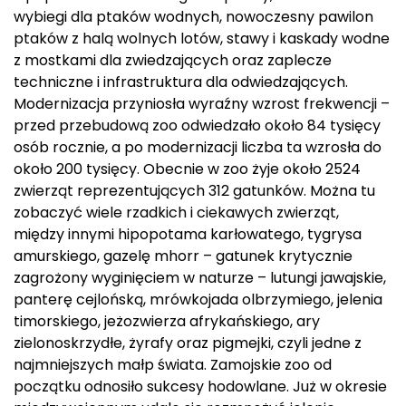
wybiegi dla ptaków wodnych, nowoczesny pawilon
ptaków z halą wolnych lotów, stawy i kaskady wodne
z mostkami dla zwiedzających oraz zaplecze
techniczne i infrastruktura dla odwiedzających.
Modernizacja przyniosła wyraźny wzrost frekwencji –
przed przebudową zoo odwiedzało około 84 tysięcy
osób rocznie, a po modernizacji liczba ta wzrosła do
około 200 tysięcy. Obecnie w zoo żyje około 2524
zwierząt reprezentujących 312 gatunków. Można tu
zobaczyć wiele rzadkich i ciekawych zwierząt,
między innymi hipopotama karłowatego, tygrysa
amurskiego, gazelę mhorr – gatunek krytycznie
zagrożony wyginięciem w naturze – lutungi jawajskie,
panterę cejlońską, mrówkojada olbrzymiego, jelenia
timorskiego, jeżozwierza afrykańskiego, ary
zielonoskrzydłe, żyrafy oraz pigmejki, czyli jedne z
najmniejszych małp świata. Zamojskie zoo od
początku odnosiło sukcesy hodowlane. Już w okresie