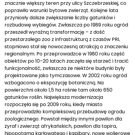
znacznie większy teren przy ulicy Szczebrzeskiej, co
poprawiło warunki bytowe zwierząt. Kolejne lata
przyniosły dalsze zwiększanie liczby gatunków i
rozbudowę wybiegów. Zwłaszcza po 1989 roku ogród
przeszedł wyraźną transformację – z dość
przestarzałego zoo z infrastrukturą z czasów PRL
stopniowo stał się nowoczesną atrakcją o znaczeniu
regionalnym. Po przeprowadzce w 1980 roku część
obiektów po 10–20 latach zaczęła się starzeć i tracić
funkcjonalność, zwłaszcza że niektóre budynki były
projektowane jako tymczasowe. W 2002 roku ogród
wzbogacono o ekspozycję botaniczną. Na
powierzchni około 1,5 ha rośnie tam około 650
gatunków roślin. Największa modernizacja
rozpoczęła się po 2009 roku, kiedy miasto
przeprowadziło kompleksową przebudowę ogrodu
zoologicznego. Powstał między innymi pawilon dla
żyraf i zwierząt afrykańskich, pawilon dla tapira,
hipopotama karłowatego i kapibary, nowe wolierowe