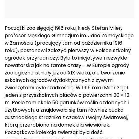
Początki zoo sięgają 1918 roku, kiedy Stefan Miler,
profesor Męskiego Gimnazjum im. Jana Zamoyskiego
w Zamościu (pracujący tam od października 1916
roku), postanowił założyć pierwszy w Polsce szkolny
ogródek przyrodniczy. Była to inicjatywa niezwykle
nowatorska jak na tamte czasy – w Europie ogrody
zoologiczne istniały już od XIX wieku, ale tworzenie
szkolnych ogrodów dydaktycznych z żywymi
zwierzętami było rzadkością. W 1919 roku Miler zajął
jeden z przyszkolnych placów o powierzchni 20 × 12
m. Rosło tam około 50 gatunków roślin ozdobnych i
użytkowych, a znajdowała się tam również budka
austriackiego strażnika z czasów I wojny światowej,
którą przerobiono na domek dla wiewiórek.
Początkowo kolekcja zwierząt była dość