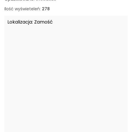
o
w
Ilość wyświeteleń:
278
a
n
Lokalizacja:
Zamość
e