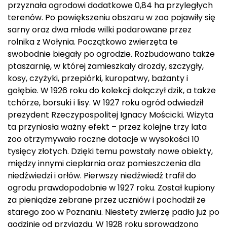
przyznała ogrodowi dodatkowe 0,84 ha przyległych
terenów. Po powiększeniu obszaru w zoo pojawiły się
sarny oraz dwa młode wilki podarowane przez
rolnika z Wołynia. Początkowo zwierzęta te
swobodnie biegały po ogrodzie. Rozbudowano także
ptaszarnię, w której zamieszkały drozdy, szczygły,
kosy, czyżyki, przepiórki, kuropatwy, bażanty i
gołębie. W 1926 roku do kolekcji dołączył dzik, a także
tchórze, borsuki i lisy. W 1927 roku ogród odwiedził
prezydent Rzeczypospolitej Ignacy Mościcki. Wizyta
ta przyniosła ważny efekt – przez kolejne trzy lata
zoo otrzymywało roczne dotacje w wysokości 10
tysięcy złotych. Dzięki temu powstały nowe obiekty,
między innymi cieplarnia oraz pomieszczenia dla
niedźwiedzi i orłów. Pierwszy niedźwiedź trafił do
ogrodu prawdopodobnie w 1927 roku. Został kupiony
za pieniądze zebrane przez uczniów i pochodził ze
starego zoo w Poznaniu. Niestety zwierzę padło już po
godzinie od przyjazdu. W 1928 roku sprowadzono