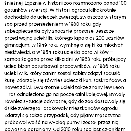
śnieżnej. Łącznie w historii zoo rozmnożono ponad 100
gatunków zwierząt. W historii ogrodu kilkakrotnie
dochodziło do ucieczek zwierząt, zwłaszcza w starym
zoo przed przeniesieniem w 1980 roku, gdy
zabezpieczenia były znacznie prostsze. Jeszcze
przed wojną uciekł lis, którego łapało aż 200 uczniów
gimnazjum. W 1949 roku wymknęło się kilka młodych
niedźwiedzi, a w 1954 roku uciekła para wilków –
samca ścigano przez kilka dni. W 1963 roku próbujący
uciec bizon poturbował pracowników. W 1986 roku
uciekł wilk, który zanim został zabity zdążył zadusić
kurę. Zdarzały się również ucieczki kun, zaskrońców, a
nawet żółwi. Dwukrotnie uciekł także znany lew Leon
– raz odnaleziono go na poczekalni kolejowej. Bywały
również sytuacje odwrotne, gdy do zoo dostawały się
dzikie zwierzęta i atakowały mieszkańców ogrodu.
Zdarzył się także przypadek, gdy pijany mężczyzna
próbował wejść na wybieg pumy i został przez nią
poważnie poraniony. Od 2010 roku zoo jest członkiem