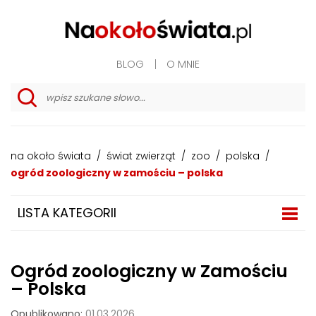
BLOG
O MNIE
w
y
s
z
na około świata
/
świat zwierząt
/
zoo
/
polska
/
u
k
ogród zoologiczny w zamościu – polska
i
w
a
LISTA KATEGORII
n
i
e
z
a
Ogród zoologiczny w Zamościu
a
w
– Polska
a
n
Opublikowano:
01.03.2026
s