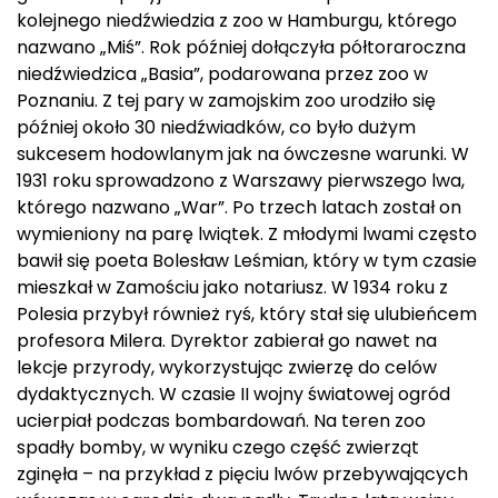
kolejnego niedźwiedzia z zoo w Hamburgu, którego
nazwano „Miś”. Rok później dołączyła półtoraroczna
niedźwiedzica „Basia”, podarowana przez zoo w
Poznaniu. Z tej pary w zamojskim zoo urodziło się
później około 30 niedźwiadków, co było dużym
sukcesem hodowlanym jak na ówczesne warunki. W
1931 roku sprowadzono z Warszawy pierwszego lwa,
którego nazwano „War”. Po trzech latach został on
wymieniony na parę lwiątek. Z młodymi lwami często
bawił się poeta Bolesław Leśmian, który w tym czasie
mieszkał w Zamościu jako notariusz. W 1934 roku z
Polesia przybył również ryś, który stał się ulubieńcem
profesora Milera. Dyrektor zabierał go nawet na
lekcje przyrody, wykorzystując zwierzę do celów
dydaktycznych. W czasie II wojny światowej ogród
ucierpiał podczas bombardowań. Na teren zoo
spadły bomby, w wyniku czego część zwierząt
zginęła – na przykład z pięciu lwów przebywających