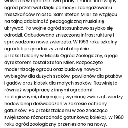
wówczas w ogrodzie dwa padły. Trudne lata wojny
ogród przetrwał dzięki pomocy i zaangażowaniu
mieszkańców miasta. Sam Stefan Miler ze względu
na tajną działalność pedagogiczną musiał się
ukrywać. Po wojnie ogród stosunkowo szybko się
odrodził. Odbudowano zniszczoną infrastrukturę i
sprowadzono nowe zwierzęta. W 1953 roku szkolny
ogródek przyrodniczy został oficjalnie
przekształcony w Miejski Ogród Zoologiczny, a jego
dyrektorem został Stefan Miler. Rozpoczęto
modernizację ogrodu oraz budowę nowych
wybiegów dla dużych ssaków, pawilonów dla ptaków
i gadów oraz klatek dla małych ssaków. Rozwinięto
również współpracę z innymi ogrodami
zoologicznymi, obejmującą wymianę zwierząt, wiedzy
hodowlanej i doświadczeń w zakresie ochrony
gatunków. Po przekształceniu w zoo znacząco
zwiększono różnorodność gatunkową kolekcji. W 1980
roku ogród zoologiczny przeniesiono na nowy,