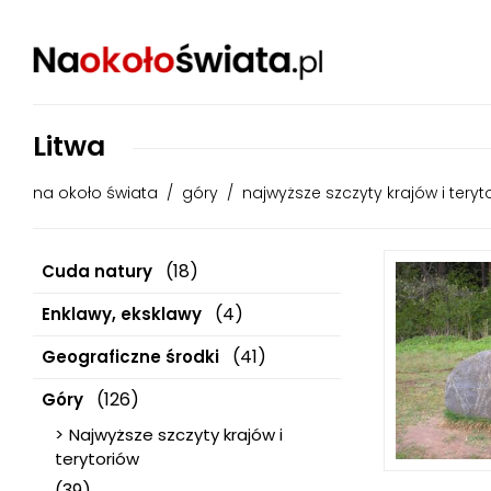
Litwa
na około świata
/
góry
/
najwyższe szczyty krajów i teryt
(18)
Cuda natury
(4)
Enklawy, eksklawy
(41)
Geograficzne środki
(126)
Góry
Najwyższe szczyty krajów i
terytoriów
(39)