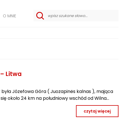
O MNIE
w
y
s
z
u
k
i
w
a
n
i
e
– Litwa
z
a
a
w
była Józefowa Góra ( Juozapinės kalnas ), mająca
a
e się około 24 km na południowy wschód od Wilna…
n
s
o
czytaj więcej
w
a
n
e