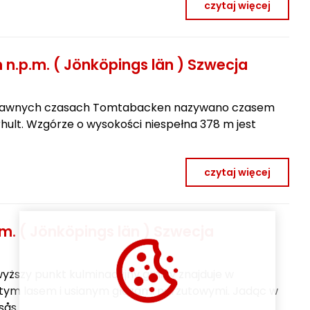
czytaj więcej
n.p.m. ( Jönköpings län ) Szwecja
 W dawnych czasach Tomtabacken nazywano czasem
rhult. Wzgórze o wysokości niespełna 378 m jest
czytaj więcej
m. ( Jönköpings län ) Szwecja
jwyższy punkt kulminacyjny gminy znajduje w
tym lasem i usianym głazami narzutowymi. Jadąc w
sås…