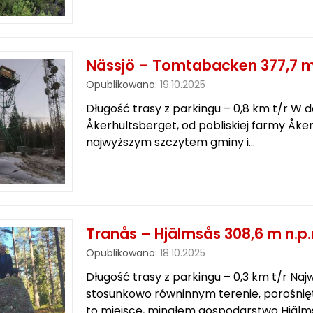
Nässjö – Tomtabacken 377,7 m 
Opublikowano:
19.10.2025
Długość trasy z parkingu – 0,8 km t/r
Åkerhultsberget, od pobliskiej farmy Åke
najwyższym szczytem gminy i…
Tranås – Hjälmsås 308,6 m n.p.
Opublikowano:
18.10.2025
Długość trasy z parkingu – 0,3 km t/r Na
stosunkowo równinnym terenie, porośnię
to miejsce, minąłem gospodarstwo Hjälm