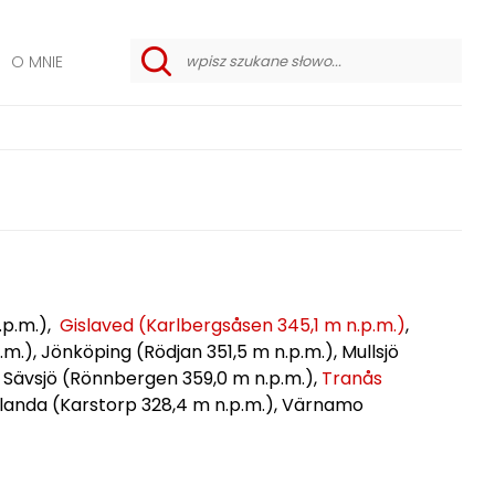
O MNIE
w
y
s
z
u
k
i
w
a
n
i
e
z
a
.p.m.),
Gislaved (Karlbergsåsen 345,1 m n.p.m.)
,
a
w
.), Jönköping (Rödjan 351,5 m n.p.m.), Mullsjö
a
, Sävsjö (Rönnbergen 359,0 m n.p.m.),
Tranås
n
s
tlanda (Karstorp 328,4 m n.p.m.), Värnamo
o
w
a
n
e