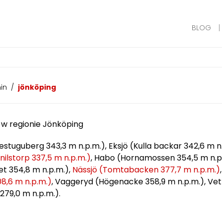
BLOG
in
/
jönköping
w regionie Jönköping
stuguberg 343,3 m n.p.m.), Eksjö (Kulla backar 342,6 m n
ilstorp 337,5 m n.p.m.)
, Habo (Hornamossen 354,5 m n.p.m
t 354,8 m n.p.m.),
Nässjö (Tomtabacken 377,7 m n.p.m.)
8,6 m n.p.m.)
, Vaggeryd (Högenacke 358,9 m n.p.m.), Ve
279,0 m n.p.m.).