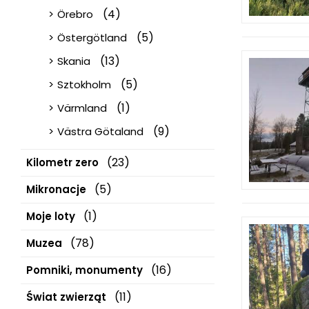
(4)
Örebro
(5)
Östergötland
(13)
Skania
(5)
Sztokholm
(1)
Värmland
(9)
Västra Götaland
(23)
Kilometr zero
(5)
Mikronacje
(1)
Moje loty
(78)
Muzea
(16)
Pomniki, monumenty
(11)
Świat zwierząt