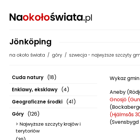
Jönköping
na około świata
/
góry
/
szwecja - najwyższe szczyty gm
(18)
Cuda natury
Wykaz gmin 
(4)
Enklawy, eksklawy
Aneby (Rödje
Gnosjö (Gunn
(41)
Geograficzne środki
(Bockaberge
(126)
Góry
(Hjälmsås 30
(Svensbygd 
Najwyższe szczyty krajów i
terytoriów
(39)