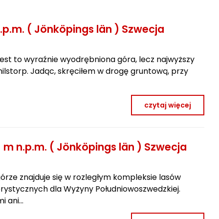
.p.m. ( Jönköpings län ) Szwecja
 jest to wyraźnie wyodrębniona góra, lecz najwyższy
ilstorp. Jadąc, skręciłem w drogę gruntową, przy
czytaj więcej
 m n.p.m. ( Jönköpings län ) Szwecja
górze znajduje się w rozległym kompleksie lasów
erystycznych dla Wyżyny Południowoszwedzkiej.
i ani…