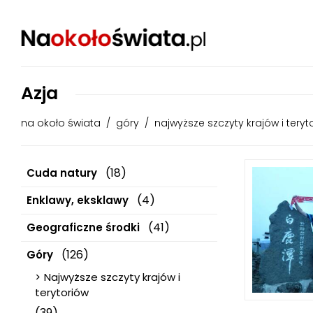
Azja
na około świata
/
góry
/
najwyższe szczyty krajów i teryt
(18)
Cuda natury
(4)
Enklawy, eksklawy
(41)
Geograficzne środki
(126)
Góry
Najwyższe szczyty krajów i
terytoriów
(39)