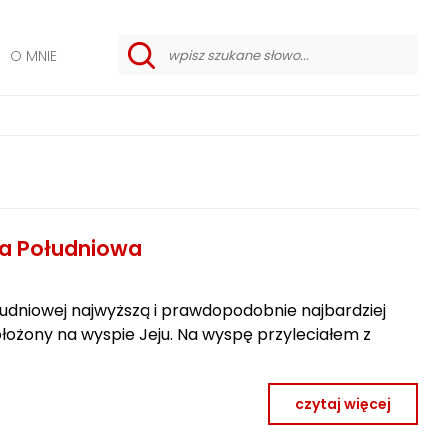
O MNIE
w
y
s
z
u
k
i
w
a
n
i
ea Południowa
e
z
a
a
udniowej najwyższą i prawdopodobnie najbardziej
w
a
łożony na wyspie Jeju. Na wyspę przyleciałem z
n
s
o
w
czytaj więcej
a
n
e