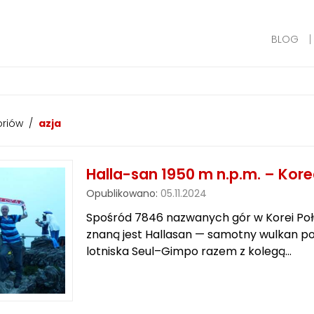
BLOG
oriów
/
azja
Halla-san 1950 m n.p.m. – Kor
Opublikowano:
05.11.2024
Spośród 7846 nazwanych gór w Korei Poł
znaną jest Hallasan — samotny wulkan po
lotniska Seul–Gimpo razem z kolegą…