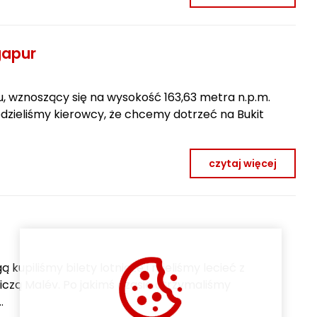
gapur
u, wznoszący się na wysokość 163,63 metra n.p.m.
dzieliśmy kierowcy, że chcemy dotrzeć na Bukit
czytaj więcej
ą kupiliśmy bilety lotnicze i mieliśmy lecieć z
niczą Malév. Po jakimś czasie otrzymaliśmy
…