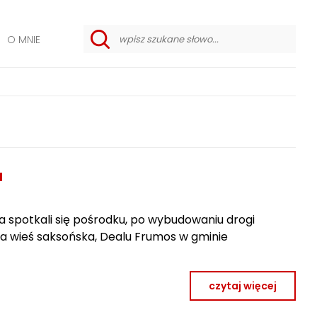
O MNIE
w
y
s
z
u
k
i
w
a
n
i
a
e
z
a
a
a spotkali się pośrodku, po wybudowaniu drogi
w
a
a wieś saksońska, Dealu Frumos w gminie
n
s
o
w
czytaj więcej
a
n
e