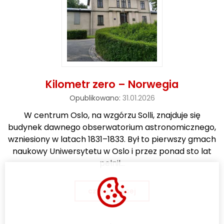
o
w
a
n
e
Kilometr zero – Norwegia
Opublikowano:
31.01.2026
W centrum Oslo, na wzgórzu Solli, znajduje się
budynek dawnego obserwatorium astronomicznego,
wzniesiony w latach 1831–1833. Był to pierwszy gmach
naukowy Uniwersytetu w Oslo i przez ponad sto lat
pełnił…
czytaj więcej