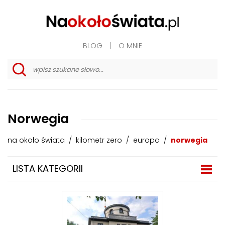
BLOG
O MNIE
w
y
s
z
u
Norwegia
k
i
w
na około świata
/
kilometr zero
/
europa
/
norwegia
a
n
i
LISTA KATEGORII
e
z
a
a
w
a
n
s