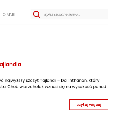
O MNIE
w
y
s
z
u
k
i
w
a
n
i
ajlandia
e
z
a
a
 najwyższy szczyt Tajlandii – Doi Inthanon, który
w
a
asta. Choć wierzchołek wznosi się na wysokość ponad
n
s
o
w
czytaj więcej
a
n
e