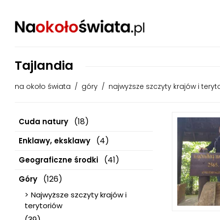
Tajlandia
na około świata
/
góry
/
najwyższe szczyty krajów i teryt
(18)
Cuda natury
(4)
Enklawy, eksklawy
(41)
Geograficzne środki
(126)
Góry
Najwyższe szczyty krajów i
terytoriów
(39)