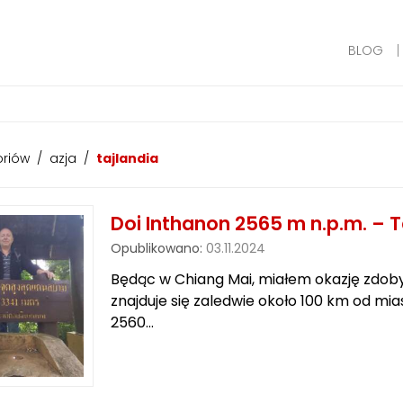
BLOG
oriów
/
azja
/
tajlandia
Doi Inthanon 2565 m n.p.m. – T
Opublikowano:
03.11.2024
Będąc w Chiang Mai, miałem okazję zdobyć
znajduje się zaledwie około 100 km od mi
2560…