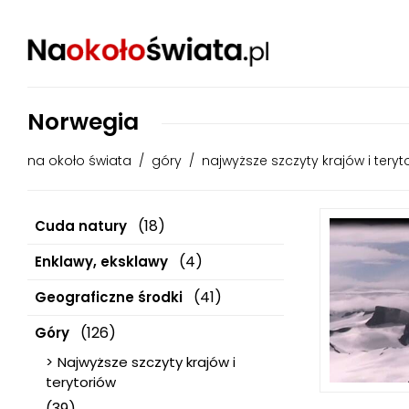
Norwegia
na około świata
/
góry
/
najwyższe szczyty krajów i teryt
(18)
Cuda natury
(4)
Enklawy, eksklawy
(41)
Geograficzne środki
(126)
Góry
Najwyższe szczyty krajów i
terytoriów
(39)