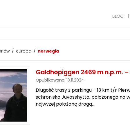
BLOG
oriów
/
europa
/
norwegia
Galdhøpiggen 2469 m n.p.m. –
Opublikowano:
13.11.2024
Długość trasy z parkingu – 13 km t/r Pie
schroniska Juvasshytta, położonego na w
najwyżej położoną drogą…