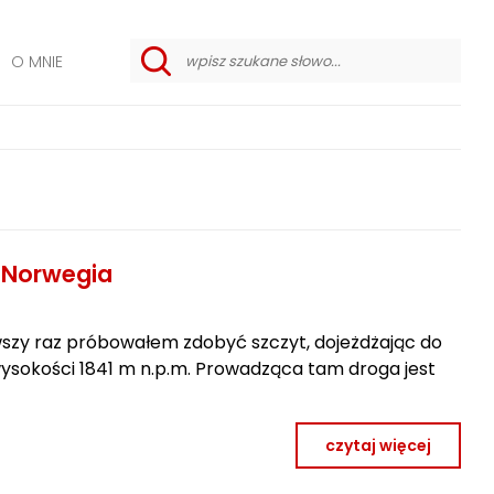
O MNIE
w
y
s
z
u
k
i
w
a
n
i
 Norwegia
e
z
a
a
rwszy raz próbowałem zdobyć szczyt, dojeżdżając do
w
a
ysokości 1841 m n.p.m. Prowadząca tam droga jest
n
s
o
w
czytaj więcej
a
n
e