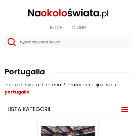
BLOG
O MNIE
w
y
s
z
u
Portugalia
k
i
w
na około świata
/
muzea
/
muzeum kolejnictwa
/
a
n
portugalia
i
e
z
LISTA KATEGORII
a
a
w
a
n
s