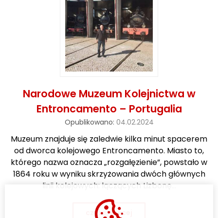
o
w
a
n
e
Narodowe Muzeum Kolejnictwa w
Entroncamento – Portugalia
Opublikowano:
04.02.2024
Muzeum znajduje się zaledwie kilka minut spacerem
od dworca kolejowego Entroncamento. Miasto to,
którego nazwa oznacza „rozgałęzienie”, powstało w
1864 roku w wyniku skrzyżowania dwóch głównych
linii kolejowych: łączących Lizbonę…
czytaj więcej