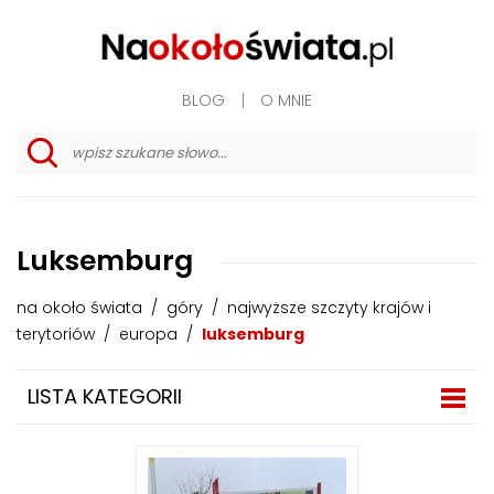
BLOG
O MNIE
w
y
s
z
u
Luksemburg
k
i
w
na około świata
/
góry
/
najwyższe szczyty krajów i
a
n
terytoriów
/
europa
/
luksemburg
i
e
z
LISTA KATEGORII
a
a
w
a
n
s