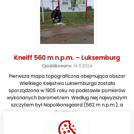
o
w
a
n
e
Kneiff 560 m n.p.m. – Luksemburg
Opublikowano:
14.11.2024
Pierwsza mapa topograficzna obejmująca obszar
Wielkiego Księstwa Luksemburga została
sporządzona w 1905 roku na podstawie pomiarów
wykonanych barometrem. Według niej najwyższym
szczytem był Napoléonsgaard (562 m n.p.m.), a
drugim co…
czytaj więcej