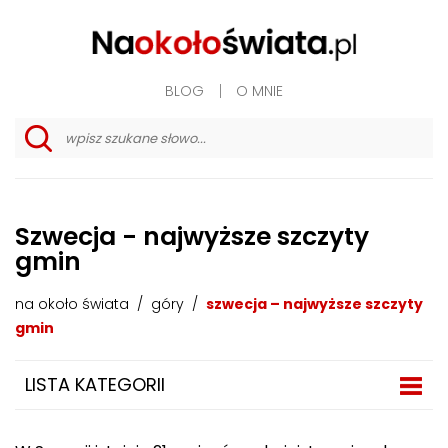
BLOG
O MNIE
w
y
s
z
u
Szwecja - najwyższe szczyty
k
i
gmin
w
a
n
na około świata
/
góry
/
szwecja – najwyższe szczyty
i
gmin
e
z
a
a
LISTA KATEGORII
w
a
n
s