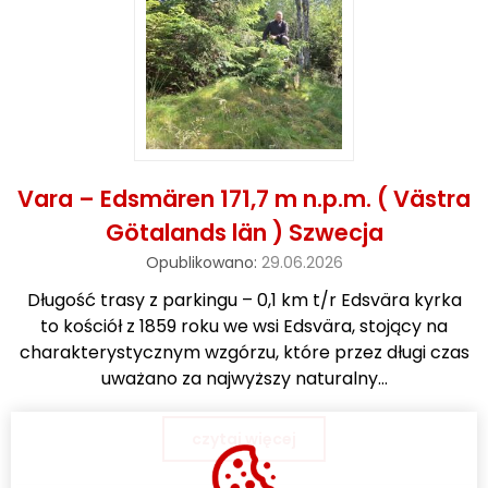
Vara – Edsmären 171,7 m n.p.m. ( Västra
Götalands län ) Szwecja
Opublikowano:
29.06.2026
Długość trasy z parkingu – 0,1 km t/r Edsvära kyrka
to kościół z 1859 roku we wsi Edsvära, stojący na
charakterystycznym wzgórzu, które przez długi czas
uważano za najwyższy naturalny…
czytaj więcej