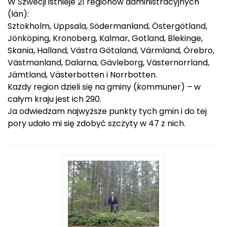
W Szwecji istnieje 21 regionów administracyjnych
o
(län):
w
a
Sztokholm, Uppsala, Södermanland, Östergötland,
n
Jönköping, Kronoberg, Kalmar, Gotland, Blekinge,
e
Skania, Halland, Västra Götaland, Värmland, Örebro,
Västmanland, Dalarna, Gävleborg, Västernorrland,
Jämtland, Västerbotten i Norrbotten.
Każdy region dzieli się na gminy (kommuner) – w
całym kraju jest ich 290.
Ja odwiedzam najwyższe punkty tych gmin i do tej
pory udało mi się zdobyć szczyty w 47 z nich.