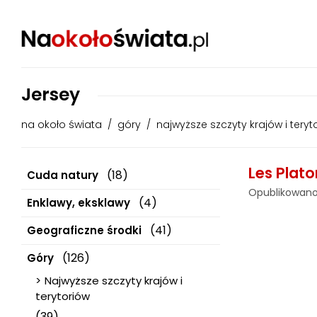
Jersey
na około świata
/
góry
/
najwyższe szczyty krajów i teryt
Les Plato
(18)
Cuda natury
Opublikowano
(4)
Enklawy, eksklawy
(41)
Geograficzne środki
(126)
Góry
Najwyższe szczyty krajów i
terytoriów
(39)