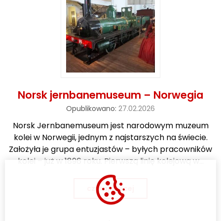
o
w
a
n
e
Norsk jernbanemuseum – Norwegia
Opublikowano:
27.02.2026
Norsk Jernbanemuseum jest narodowym muzeum
kolei w Norwegii, jednym z najstarszych na świecie.
Założyła je grupa entuzjastów – byłych pracowników
kolei – już w 1896 roku. Pierwszą linię kolejową w…
czytaj więcej