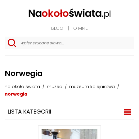
BLOG
O MNIE
w
y
s
z
u
Norwegia
k
i
w
na około świata
/
muzea
/
muzeum kolejnictwa
/
a
n
norwegia
i
e
z
LISTA KATEGORII
a
a
w
a
n
s