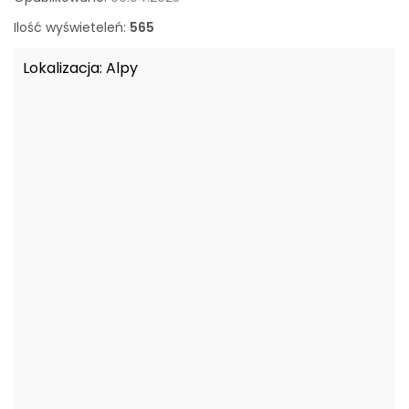
o
w
Ilość wyświeteleń:
565
a
n
Lokalizacja:
Alpy
e