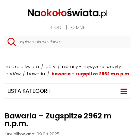
BLOG
O MNIE
w
y
s
z
na około świata
/
góry
/
niemcy - najwyższe szczyty
u
k
landów
/
bawaria
/
bawaria – zugspitze 2962 m n.p.m.
i
w
a
LISTA KATEGORII
n
i
e
z
a
Bawaria – Zugspitze 2962 m
a
w
n.p.m.
a
n
Opublikowano:
09.04.2025
s