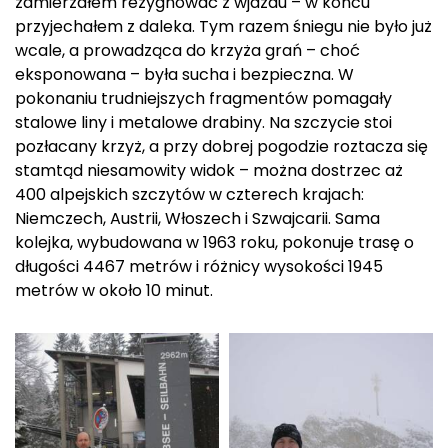
zamierzałem rezygnować z wjazdu – w końcu
przyjechałem z daleka. Tym razem śniegu nie było już
wcale, a prowadząca do krzyża grań – choć
eksponowana – była sucha i bezpieczna. W
pokonaniu trudniejszych fragmentów pomagały
stalowe liny i metalowe drabiny. Na szczycie stoi
pozłacany krzyż, a przy dobrej pogodzie roztacza się
stamtąd niesamowity widok – można dostrzec aż
400 alpejskich szczytów w czterech krajach:
Niemczech, Austrii, Włoszech i Szwajcarii. Sama
kolejka, wybudowana w 1963 roku, pokonuje trasę o
długości 4467 metrów i różnicy wysokości 1945
metrów w około 10 minut.