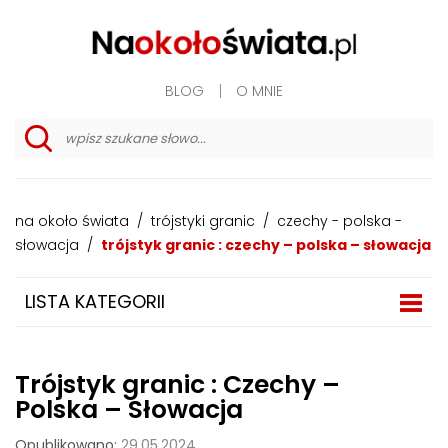
BLOG
O MNIE
w
y
s
z
na około świata
/
trójstyki granic
/
czechy - polska -
u
k
słowacja
/
trójstyk granic : czechy – polska – słowacja
i
w
a
LISTA KATEGORII
n
i
e
z
a
Trójstyk granic : Czechy –
a
w
Polska – Słowacja
a
n
Opublikowano:
29.05.2024
s