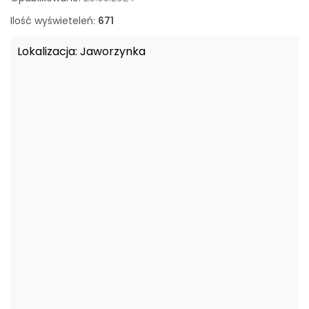
o
w
Ilość wyświeteleń:
671
a
n
Lokalizacja:
Jaworzynka
e