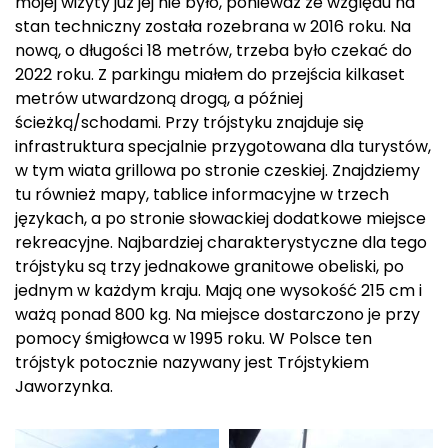
mojej wizyty już jej nie było, ponieważ ze względu na
stan techniczny została rozebrana w 2016 roku. Na
nową, o długości 18 metrów, trzeba było czekać do
2022 roku. Z parkingu miałem do przejścia kilkaset
metrów utwardzoną drogą, a później
ścieżką/schodami. Przy trójstyku znajduje się
infrastruktura specjalnie przygotowana dla turystów,
w tym wiata grillowa po stronie czeskiej. Znajdziemy
tu również mapy, tablice informacyjne w trzech
językach, a po stronie słowackiej dodatkowe miejsce
rekreacyjne. Najbardziej charakterystyczne dla tego
trójstyku są trzy jednakowe granitowe obeliski, po
jednym w każdym kraju. Mają one wysokość 215 cm i
ważą ponad 800 kg. Na miejsce dostarczono je przy
pomocy śmigłowca w 1995 roku. W Polsce ten
trójstyk potocznie nazywany jest Trójstykiem
Jaworzynka.