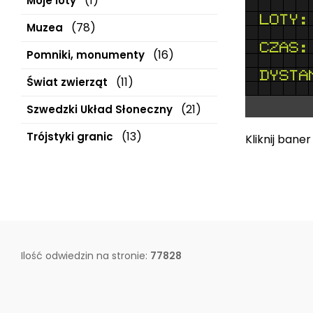
(1)
Moje loty
(78)
Muzea
(16)
Pomniki, monumenty
(11)
Świat zwierząt
(21)
Szwedzki Układ Słoneczny
(13)
Trójstyki granic
Kliknij bane
Ilość odwiedzin na stronie:
77828