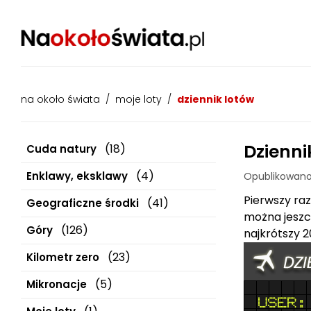
na około świata
/
moje loty
/
dziennik lotów
Dzienni
(18)
Cuda natury
(4)
Enklawy, eksklawy
Opublikowano
Pierwszy ra
(41)
Geograficzne środki
można jeszcz
(126)
Góry
najkrótszy 
(23)
Kilometr zero
(5)
Mikronacje