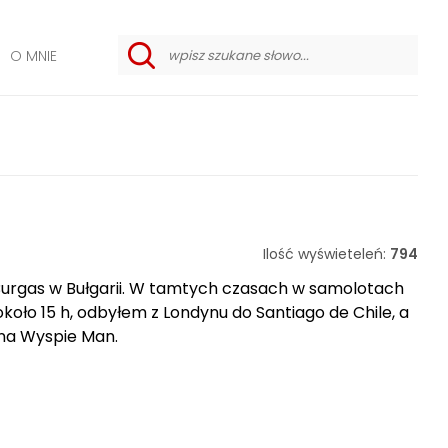
O MNIE
w
y
s
z
u
k
i
w
a
n
i
e
Ilość wyświeteleń:
794
z
a
 Burgas w Bułgarii. W tamtych czasach w samolotach
a
 około 15 h, odbyłem z Londynu do Santiago de Chile, a
w
a
 na Wyspie Man.
n
s
o
w
a
n
e