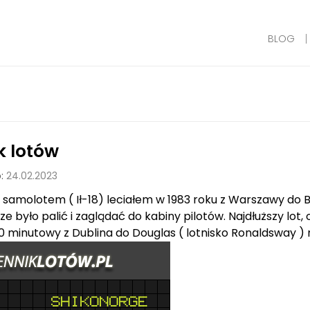
BLOG
k lotów
:
24.02.2023
z samolotem ( Ił-18) leciałem w 1983 roku z Warszawy do
e było palić i zaglądać do kabiny pilotów. Najdłuższy lot,
20 minutowy z Dublina do Douglas ( lotnisko Ronaldsway )