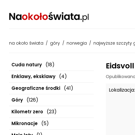
na około świata
/
góry
/
norwegia
/
najwyższe szczyty
Eidsvol
(18)
Cuda natury
(4)
Enklawy, eksklawy
Opublikowano
(41)
Geograficzne środki
Lokalizacja:
(126)
Góry
(23)
Kilometr zero
(5)
Mikronacje