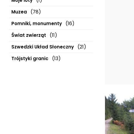
(1)
Moje loty
(78)
Muzea
(16)
Pomniki, monumenty
(11)
Świat zwierząt
(21)
Szwedzki Układ Słoneczny
(13)
Trójstyki granic