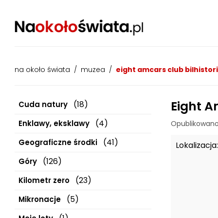
na około świata
/
muzea
/
eight amcars club bilhistor
Eight A
(18)
Cuda natury
(4)
Enklawy, eksklawy
Opublikowano
(41)
Geograficzne środki
Lokalizacja:
(126)
Góry
(23)
Kilometr zero
(5)
Mikronacje