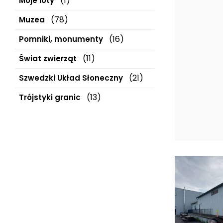
(1)
Moje loty
(78)
Muzea
(16)
Pomniki, monumenty
(11)
Świat zwierząt
(21)
Szwedzki Układ Słoneczny
(13)
Trójstyki granic