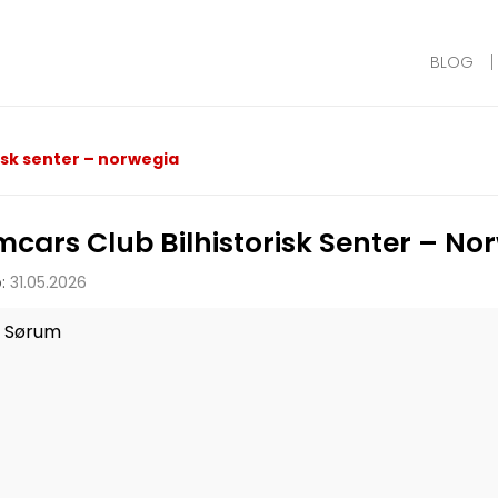
BLOG
isk senter – norwegia
mcars Club Bilhistorisk Senter – No
:
31.05.2026
Sørum