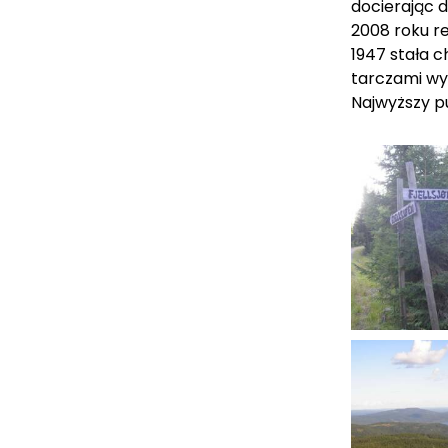
docierając d
2008 roku r
1947 stała c
tarczami wy
Najwyższy pu