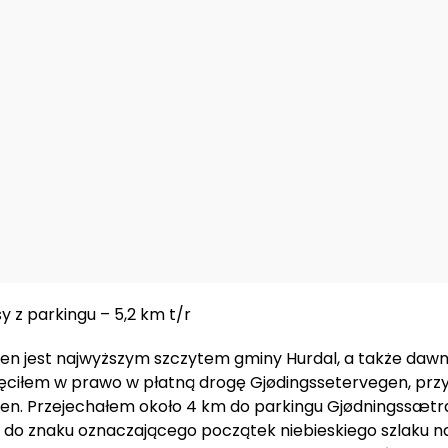
y z parkingu – 5,2 km t/r
pen
jest najwyższym szczytem gminy
Hurdal
, a także daw
kręciłem w prawo w płatną drogę Gjødingssetervegen, p
pen. Przejechałem około 4 km do parkingu Gjødningssætr
do znaku oznaczającego początek niebieskiego szlaku na