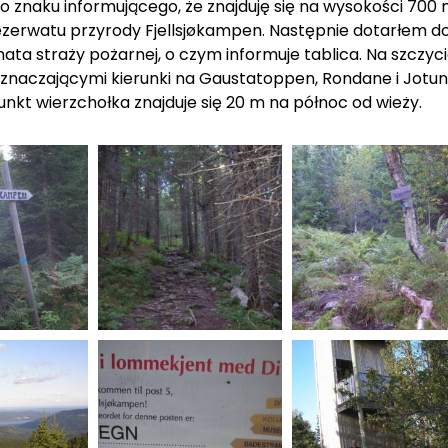
o znaku informującego, że znajduję się na wysokości 700
ezerwatu przyrody Fjellsjøkampen. Następnie dotarłem do
hata straży pożarnej, o czym informuje tablica. Na szcz
znaczającymi kierunki na
Gaustatoppen
,
Rondane
i
Jotu
nkt wierzchołka znajduje się 20 m na północ od wieży.