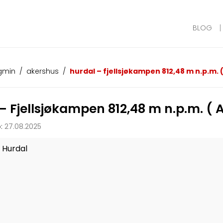
BLOG
 gmin
/
akershus
/
hurdal – fjellsjøkampen 812,48 m n.p.m. 
– Fjellsjøkampen 812,48 m n.p.m. (
:
27.08.2025
Hurdal