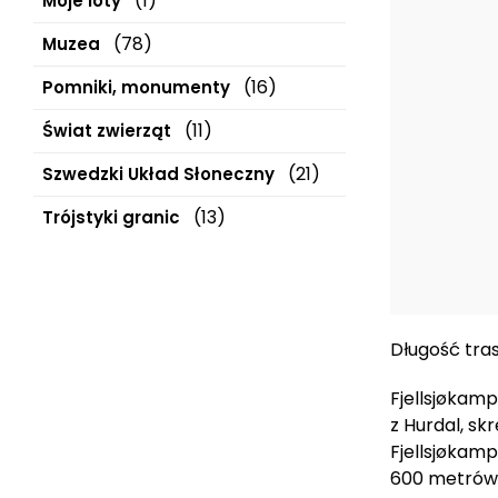
(1)
Moje loty
(78)
Muzea
(16)
Pomniki, monumenty
(11)
Świat zwierząt
(21)
Szwedzki Układ Słoneczny
(13)
Trójstyki granic
Długość tras
Fjellsjøkam
z Hurdal, s
Fjellsjøkam
600 metrów 