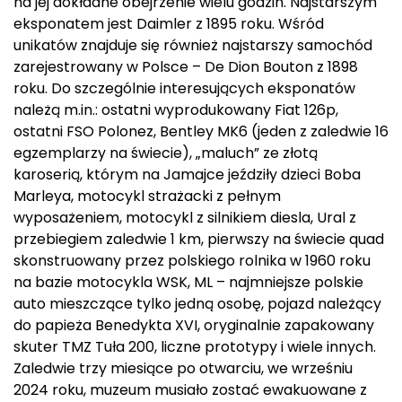
na jej dokładne obejrzenie wielu godzin. Najstarszym
eksponatem jest Daimler z 1895 roku. Wśród
unikatów znajduje się również najstarszy samochód
zarejestrowany w Polsce – De Dion Bouton z 1898
roku. Do szczególnie interesujących eksponatów
należą m.in.: ostatni wyprodukowany Fiat 126p,
ostatni FSO Polonez, Bentley MK6 (jeden z zaledwie 16
egzemplarzy na świecie), „maluch” ze złotą
karoserią, którym na Jamajce jeździły dzieci Boba
Marleya, motocykl strażacki z pełnym
wyposażeniem, motocykl z silnikiem diesla, Ural z
przebiegiem zaledwie 1 km, pierwszy na świecie quad
skonstruowany przez polskiego rolnika w 1960 roku
na bazie motocykla WSK, ML – najmniejsze polskie
auto mieszczące tylko jedną osobę, pojazd należący
do papieża Benedykta XVI, oryginalnie zapakowany
skuter TMZ Tuła 200, liczne prototypy i wiele innych.
Zaledwie trzy miesiące po otwarciu, we wrześniu
2024 roku, muzeum musiało zostać ewakuowane z