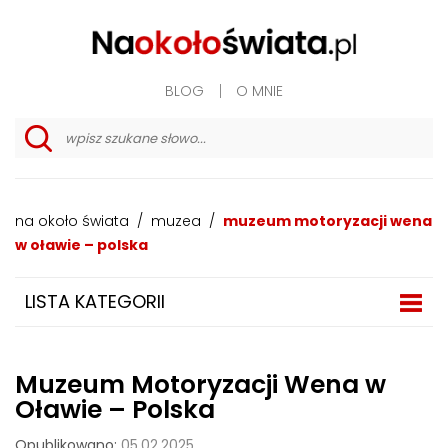
BLOG
O MNIE
w
y
s
z
na około świata
/
muzea
/
muzeum motoryzacji wena
u
k
w oławie – polska
i
w
a
LISTA KATEGORII
n
i
e
z
a
Muzeum Motoryzacji Wena w
a
w
Oławie – Polska
a
n
Opublikowano:
05.02.2025
s