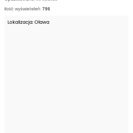
o
w
Ilość wyświeteleń:
796
a
n
Lokalizacja:
Oława
e