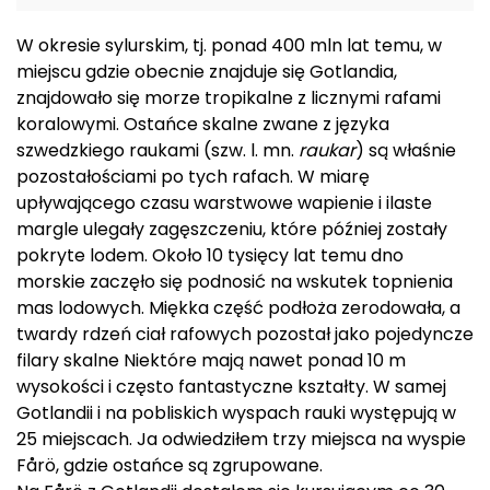
W okresie sylurskim, tj. ponad 400 mln lat temu, w
miejscu gdzie obecnie znajduje się Gotlandia,
znajdowało się morze tropikalne z licznymi rafami
koralowymi. Ostańce skalne zwane z języka
szwedzkiego raukami (szw. l. mn.
raukar
) są właśnie
pozostałościami po tych rafach. W miarę
upływającego czasu warstwowe wapienie i ilaste
margle ulegały zagęszczeniu, które później zostały
pokryte lodem. Około 10 tysięcy lat temu dno
morskie zaczęło się podnosić na wskutek topnienia
mas lodowych. Miękka część podłoża zerodowała, a
twardy rdzeń ciał rafowych pozostał jako pojedyncze
filary skalne Niektóre mają nawet ponad 10 m
wysokości i często fantastyczne kształty. W samej
Gotlandii i na pobliskich wyspach rauki występują w
25 miejscach. Ja odwiedziłem trzy miejsca na wyspie
Fårö, gdzie ostańce są zgrupowane.