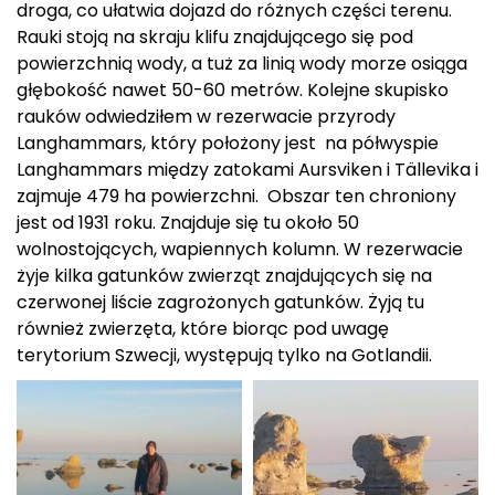
droga, co ułatwia dojazd do różnych części terenu.
Rauki stoją na skraju klifu znajdującego się pod
powierzchnią wody, a tuż za linią wody morze osiąga
głębokość nawet 50-60 metrów. Kolejne skupisko
rauków odwiedziłem w rezerwacie przyrody
Langhammars, który położony jest na półwyspie
Langhammars między zatokami Aursviken i Tällevika i
zajmuje 479 ha powierzchni. Obszar ten chroniony
jest od 1931 roku. Znajduje się tu około 50
wolnostojących, wapiennych kolumn. W rezerwacie
żyje kilka gatunków zwierząt znajdujących się na
czerwonej liście zagrożonych gatunków. Żyją tu
również zwierzęta, które biorąc pod uwagę
terytorium Szwecji, występują tylko na Gotlandii.