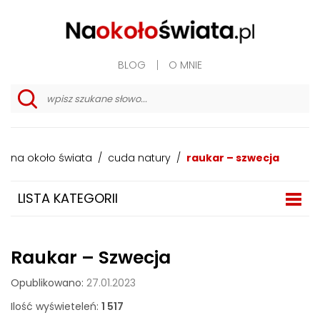
BLOG
O MNIE
w
y
s
z
na około świata
/
cuda natury
/
raukar – szwecja
u
k
i
w
LISTA KATEGORII
a
n
i
e
z
Raukar – Szwecja
a
a
Opublikowano:
27.01.2023
w
a
Ilość wyświeteleń:
1 517
n
s