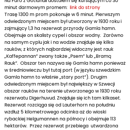
Na Fårö z Gotlandii dostałem się kursującym co 30
minut darmowym promem:
link do strony
Trasę 1300 m prom pokonuje w 6 minut. Pierwszym
odwiedzonym miejscem był utworzony w 1930 roku i
zajmujący 1,3 ha rezerwat przyrody Gamla hamn.
Obejmuje on skalisty cypel i obszar wodny.
Zarówno
na samym cyplu jak i na wodzie znajduje się kilka
rauków, z których najbardziej widoczny jest rauk
„Kaffepannan” zwany także „Psem” lub „Bramą
Rauk”. Obszar ten nazywa się Gamla hamn ponieważ
w średniowieczu był tutaj port (w języku szwedzkim
Gamla hamn to właśnie „stary port”). Drugim
odwiedzonym miejscem był największy w Szwecji
obszar rauków na terenie utworzonego w 1930 roku
rezerwatu Digerhuvud. Znajduje się ich tam kilkaset.
Rezerwat rozciąga się od Lauterhorn na południu
wzdłuż 5 kilometrowego odcinka aż do wioski
rybackiej Helgumannen na północy i obejmuje 113
hektarów. Przez rezerwat przebiega utwardzona