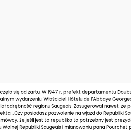
częło się od żartu. W 1947 r. prefekt departamentu Doub
cjalnym wydarzeniu. Właściciel Hôtelu de l’Abbaye George
lał odrębność regionu Saugeais. Zasugerował nawet, że p
ekta: „Czy posiadasz pozwolenie na wjazd do Republiki Sa
ówcy, że jeśli jest to republika to potrzebny jest prezyd
 Wolnej Republiki Saugeais i mianowaniu pana Pourchet p