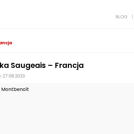
BLOG
rancja
ka Saugeais – Francja
:
27.08.2023
Montbenoît