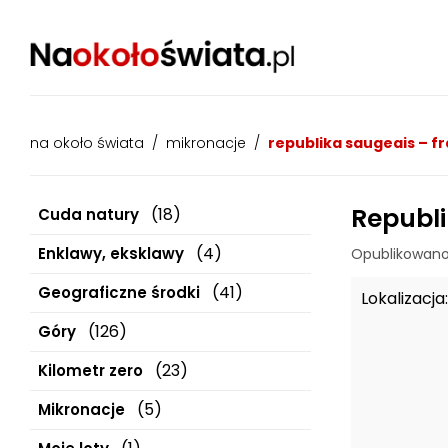
na około świata
/
mikronacje
/
republika saugeais – f
Republi
(18)
Cuda natury
(4)
Enklawy, eksklawy
Opublikowano
(41)
Geograficzne środki
Lokalizacja:
(126)
Góry
(23)
Kilometr zero
(5)
Mikronacje