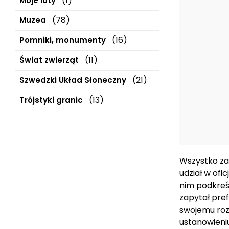
(1)
Moje loty
(78)
Muzea
(16)
Pomniki, monumenty
(11)
Świat zwierząt
(21)
Szwedzki Układ Słoneczny
(13)
Trójstyki granic
Wszystko za
udział w ofi
nim podkreś
zapytał pref
swojemu rozm
ustanowieniu