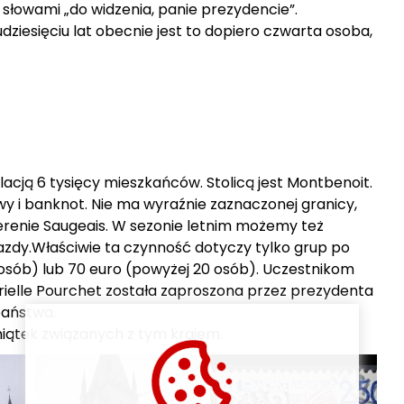
 słowami „do widzenia, panie prezydencie”.
dziesięciu lat obecnie jest to dopiero czwarta osoba,
acją 6 tysięcy mieszkańców. Stolicą jest Montbenoit.
wy i banknot. Nie ma wyraźnie zaznaczonej granicy,
terenie Saugeais. W sezonie letnim możemy też
azdy.Właściwie ta czynność dotyczy tylko grup po
 osób) lub 70 euro (powyżej 20 osób). Uczestnikom
rielle Pourchet została zaproszona przez prezydenta
państwa.
iątek związanych z tym krajem.