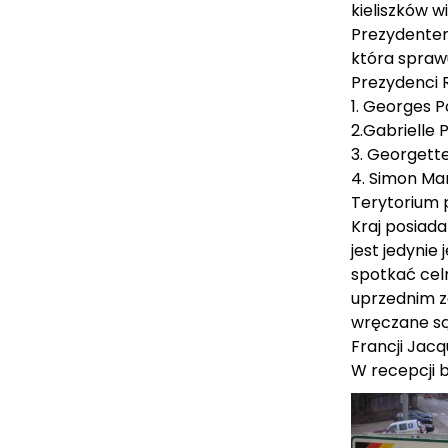
kieliszków w
Prezydentem 
która sprawu
Prezydenci R
1. Georges 
2.Gabrielle 
3. Georgett
4. Simon Ma
Terytorium p
Kraj posiada
jest jedynie
spotkać cel
uprzednim z
wręczane są
Francji Jacq
W recepcji 