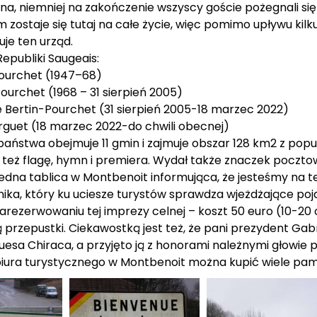
ina, niemniej na zakończenie wszyscy goście pożegnali się
zostaje się tutaj na całe życie, więc pomimo upływu kilku
je ten urząd.
epubliki Saugeais:
Pourchet (1947–68)
Pourchet (1968 – 31 sierpień 2005)
e Bertin-Pourchet (31 sierpień 2005-18 marzec 2022)
rguet (18 marzec 2022-do chwili obecnej)
aństwa obejmuje 11 gmin i zajmuje obszar 128 km2 z popul
 też flagę, hymn i premiera. Wydał także znaczek poczto
 jedna tablica w Montbenoit informująca, że jesteśmy na 
nika, który ku uciesze turystów sprawdza wjeżdżające poj
arezerwowaniu tej imprezy celnej – koszt 50 euro (10-20
 przepustki. Ciekawostką jest też, że pani prezydent Gab
uesa Chiraca, a przyjęto ją z honorami należnymi głowie 
biura turystycznego w Montbenoit można kupić wiele pam