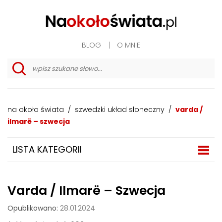
BLOG
O MNIE
w
y
s
z
na około świata
/
szwedzki układ słoneczny
/
varda /
u
k
ilmarë – szwecja
i
w
a
LISTA KATEGORII
n
i
e
z
a
Varda / Ilmarë – Szwecja
a
w
a
Opublikowano:
28.01.2024
n
s