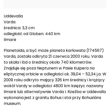
Uddevalla
Varda
średnica: 3,3 cm
odległość od Globen: 440 km
Ilmarë
Planetoida, a być może planeta karłowata (174567)
Varda, została odkryta 21 czerwca 2003 roku. Varda
to skała i lód o średnicy około 740 kilometrów.
Znajduje się poza Neptunem w Pasie Kuipera na
eliptycznej orbicie w odległości ok. 39,04 – 52,34 j.a. W
2009 roku odkryto mający 326 km średnicy i krążący
wokół Vardy w odległości 4800 km księżyc nazwany
Ilmarë lub alternatywnie Varda I. Rzeźba w Uddevalla
wykonana jest z granitu Bohus i stoi przy Bohusläns
museum.