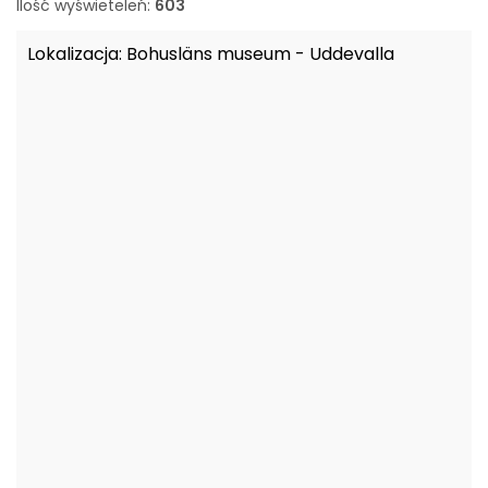
Ilość wyświeteleń:
603
o
w
a
Lokalizacja:
Bohusläns museum - Uddevalla
n
e