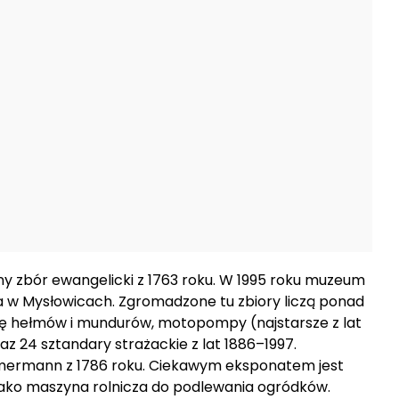
ny zbór ewangelicki z 1763 roku. W 1995 roku muzeum
 w Mysłowicach. Zgromadzone tu zbiory liczą ponad
cję hełmów i mundurów, motopompy (najstarsze z lat
raz 24 sztandary strażackie z lat 1886–1997.
mmermann z 1786 roku. Ciekawym eksponatem jest
jako maszyna rolnicza do podlewania ogródków.