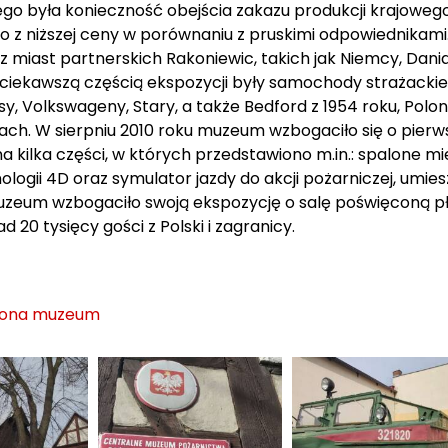
o była konieczność obejścia zakazu produkcji krajowego
o z niższej ceny w porównaniu z pruskimi odpowiednikam
 miast partnerskich Rakoniewic, takich jak Niemcy, Dania, 
ciekawszą częścią ekspozycji były samochody strażackie. J
sy, Volkswageny, Stary, a także Bedford z 1954 roku, Polo
ach. W sierpniu 2010 roku muzeum wzbogaciło się o pierws
na kilka części, w których przedstawiono m.in.: spalone
ologii 4D oraz symulator jazdy do akcji pożarniczej, umi
uzeum wzbogaciło swoją ekspozycję o salę poświęconą p
d 20 tysięcy gości z Polski i zagranicy.
trona muzeum