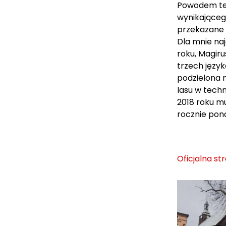
Powodem teg
wynikająceg
przekazane z
Dla mnie naj
roku, Magiru
trzech język
podzielona 
lasu w techn
2018 roku m
rocznie pona
Oficjalna s