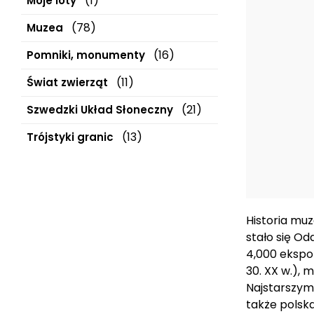
(1)
Moje loty
(78)
Muzea
(16)
Pomniki, monumenty
(11)
Świat zwierząt
(21)
Szwedzki Układ Słoneczny
(13)
Trójstyki granic
Historia mu
stało się O
4,000 ekspo
30. XX w.), 
Najstarszym
także polsk