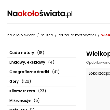
na około świata
/
muzea
/
muzeum motoryzacji
/
wiel
Wielko
(18)
Cuda natury
(4)
Enklawy, eksklawy
Opublikowano
(41)
Geograficzne środki
Lokalizacja:
(126)
Góry
(23)
Kilometr zero
(5)
Mikronacje