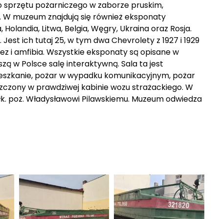
 sprzętu pożarniczego w zaborze pruskim,
i. W muzeum znajdują się również eksponaty
Holandia, Litwa, Belgia, Węgry, Ukraina oraz Rosja.
est ich tutaj 25, w tym dwa Chevrolety z 1927 i 1929
nez i amfibia. Wszystkie eksponaty są opisane w
zą w Polsce salę interaktywną. Sala ta jest
 mieszkanie, pożar w wypadku komunikacyjnym, pożar
eszczony w prawdziwej kabinie wozu strażackiego. W
łk. poż. Władysławowi Pilawskiemu. Muzeum odwiedza