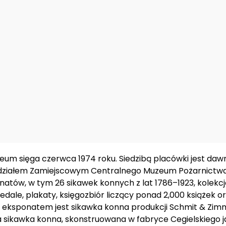
zeum sięga czerwca 1974 roku. Siedzibą placówki jest daw
ddziałem Zamiejscowym Centralnego Muzeum Pożarnictwa
natów, w tym 26 sikawek konnych z lat 1786–1923, kolek
medale, plakaty, księgozbiór liczący ponad 2,000 książek o
 eksponatem jest sikawka konna produkcji Schmit & Zi
a sikawka konna, skonstruowana w fabryce Cegielskiego 